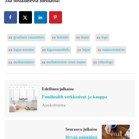
Jaa sosiaalisessa mediassa:
graafinen suunnittelu
helsinki
ihana
logo
logon toteutus
logosuunnittelu
logot
mainostoimisto
mediatoimisto
mediatoimisto crazy mama
yrityslogo
Edellinen julkaisu
Femihealth verkkosivut ja kauppa
Ajankohtaista
Seuraava julkaisu
Hyvää pääsiäistä