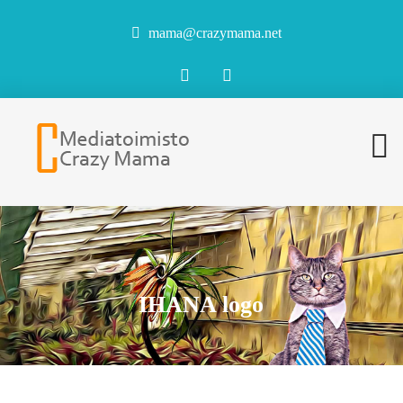
mama@crazymama.net
IHANA logo