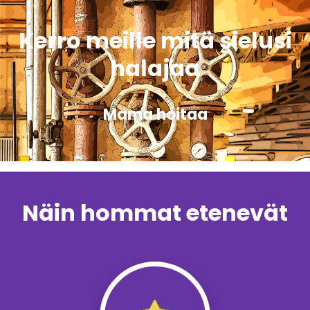
Kerro meille mitä sielusi
halajaa
Mama hoitaa
Näin hommat etenevät