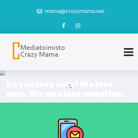
mama@crazymama.net
Do you love cats? We love
cats. We also love websites.
Come to Mama