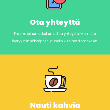
Ota yhteyttä
Ensimmäinen askel on ottaa yhteyttä, Mamalta
löytyy niin sähköposti, puhelin kuin nettilomakekin.
Nauti kahvia