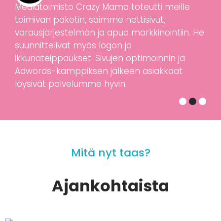
Mediatoimisto Crazy Mama toteutti meille
toimivan paketin, saimme nettisivut,
varausjärjestelmän ja apua markkinointiin. He
suunnittelivat myös logon ja
ikkunateippaukset. Sivujen optimoinnin ja
Adwords-kamppiksen jälkeen asiakkaat
löysivät palvelumme hyvin.
Mitä nyt taas?
Ajankohtaista