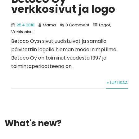
verkkosivut ja logo
25.4.2018
Mama
0 Comment
Logot
,
Verkkosivut
Betoco Oy:n sivut uudistuivat ja samalla
päivitettiin logolle hieman modernimpi ilme.
Betoco Oy on toiminut vuodesta 1997 ja
toimintaperiaatteena on...
+ LUE LISÄÄ
What's new?