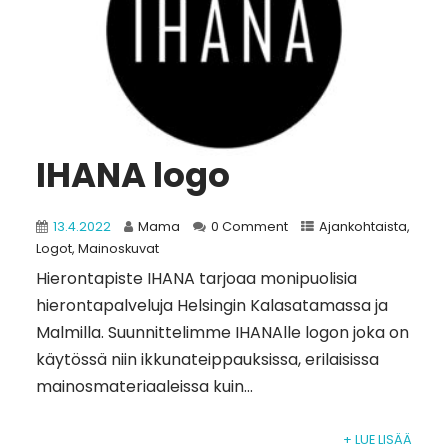
IHANA logo
13.4.2022
Mama
0 Comment
Ajankohtaista
,
Logot
,
Mainoskuvat
Hierontapiste IHANA tarjoaa monipuolisia
hierontapalveluja Helsingin Kalasatamassa ja
Malmilla. Suunnittelimme IHANAlle logon joka on
käytössä niin ikkunateippauksissa, erilaisissa
mainosmateriaaleissa kuin...
+ LUE LISÄÄ