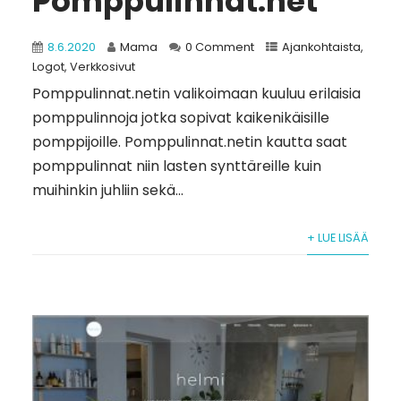
Pomppulinnat.net
8.6.2020
Mama
0 Comment
Ajankohtaista
,
Logot
,
Verkkosivut
Pomppulinnat.netin valikoimaan kuuluu erilaisia
pomppulinnoja jotka sopivat kaikenikäisille
pomppijoille. Pomppulinnat.netin kautta saat
pomppulinnat niin lasten synttäreille kuin
muihinkin juhliin sekä...
+ LUE LISÄÄ