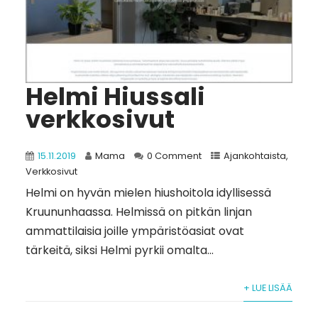
Helmi Hiussali
verkkosivut
15.11.2019
Mama
0 Comment
Ajankohtaista
,
Verkkosivut
Helmi on hyvän mielen hiushoitola idyllisessä
Kruununhaassa. Helmissä on pitkän linjan
ammattilaisia joille ympäristöasiat ovat
tärkeitä, siksi Helmi pyrkii omalta...
+ LUE LISÄÄ