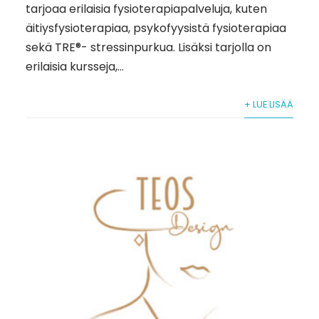
tarjoaa erilaisia fysioterapiapalveluja, kuten
äitiysfysioterapiaa, psykofyysistä fysioterapiaa
sekä TRE®- stressinpurkua. Lisäksi tarjolla on
erilaisia kursseja,...
+ LUE LISÄÄ