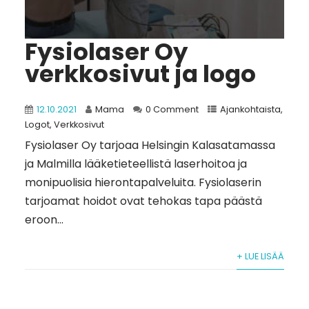
Fysiolaser Oy
verkkosivut ja logo
12.10.2021
Mama
0 Comment
Ajankohtaista
,
Logot
,
Verkkosivut
Fysiolaser Oy tarjoaa Helsingin Kalasatamassa
ja Malmilla lääketieteellistä laserhoitoa ja
monipuolisia hierontapalveluita. Fysiolaserin
tarjoamat hoidot ovat tehokas tapa päästä
eroon...
+ LUE LISÄÄ