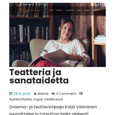
Teatteria ja
sanataidetta
28.10.2020
Mama
0 Comment
Ajankohtaista
,
Logot
,
Verkkosivut
Draama- ja teatteriohjaaja Katja Väänänen
suunnittelee ja toteuttaa laaja-alaisesti