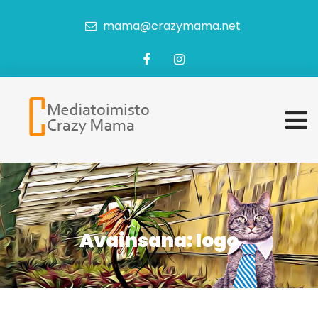
mama@crazymama.net
Avainsana:
logo