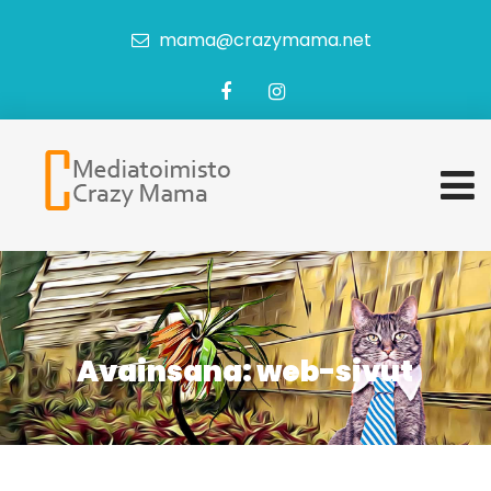
mama@crazymama.net
Avainsana:
web-sivut