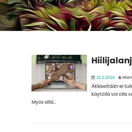
Hiilijal
20.2.2024
Mam
Äkkiseltään ei tul
käytöllä voi olla v
Myös sillä...