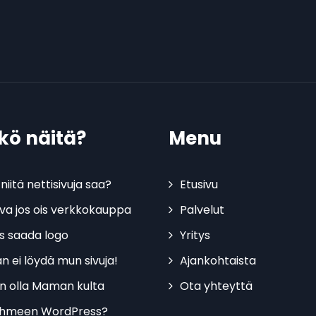
tkö näitä?
Menu
niitä nettisivuja saa?
Etusivu
kiva jos ois verkkokauppa
Palvelut
is saada logo
Yritys
n ei löydä mun sivuja!
Ajankohtaista
n olla Maman kulta
Ota yhteyttä
ihmeen WordPress?