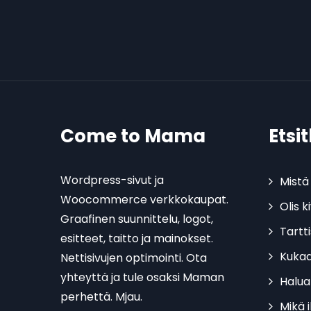
Come to Mama
Etsi
Wordpress-sivut ja
Mistä 
Woocommerce verkkokaupat.
Olis 
Graafinen suunnittelu, logot,
Tartt
esitteet, taitto ja mainokset.
Kukaa
Nettisivujen optimointi. Ota
yhteyttä ja tule osaksi Maman
Halua
perhettä. Mjau.
Mikä 