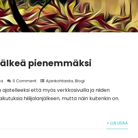
anjälkeä pienemmäksi
a
0 Comment
Ajankohtaista
,
Blogi
e ajatelleeksi että myös verkkosivuilla ja niiden
aikutuksia hiilijalanjälkeen, mutta näin kuitenkin on.
+ LUE LISÄÄ