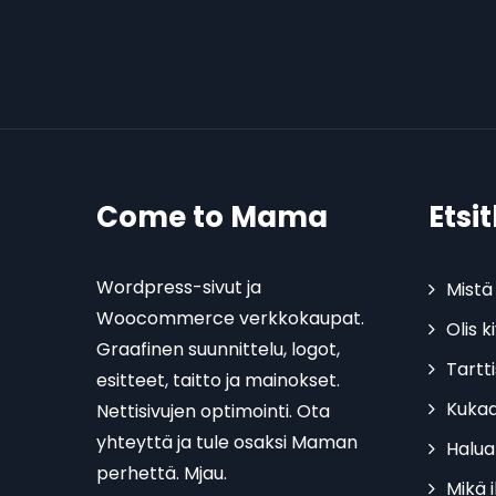
Come to Mama
Etsi
Wordpress-sivut ja
Mistä 
Woocommerce verkkokaupat.
Olis 
Graafinen suunnittelu, logot,
Tartt
esitteet, taitto ja mainokset.
Kukaa
Nettisivujen optimointi. Ota
yhteyttä ja tule osaksi Maman
Halua
perhettä. Mjau.
Mikä 