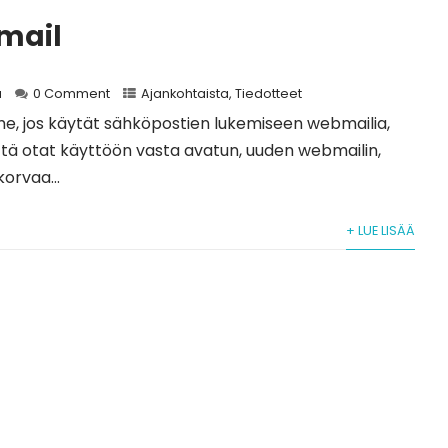
mail
a
0 Comment
Ajankohtaista
,
Tiedotteet
, jos käytät sähköpostien lukemiseen webmailia,
tä otat käyttöön vasta avatun, uuden webmailin,
orvaa...
+ LUE LISÄÄ