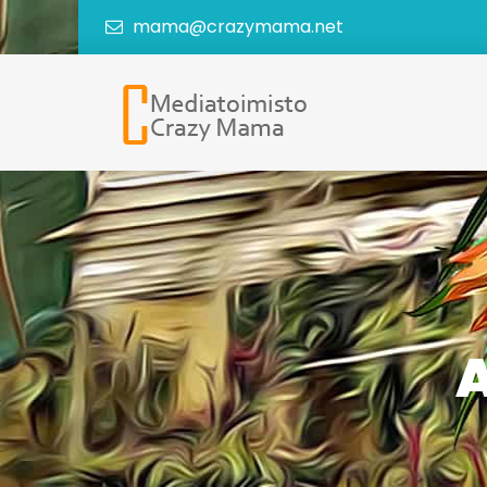
mama@crazymama.net