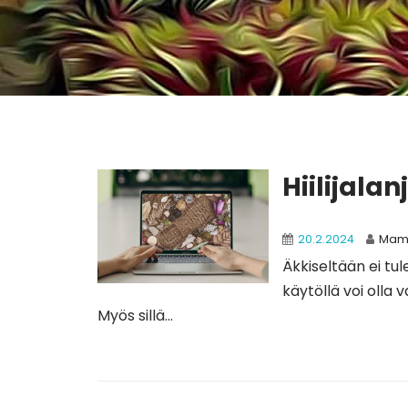
Hiilijal
20.2.2024
Mam
Äkkiseltään ei tul
käytöllä voi olla v
Myös sillä...