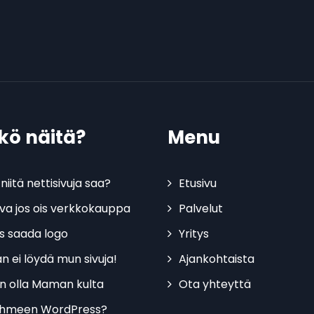
tkö näitä?
Menu
niitä nettisivuja saa?
Etusivu
kiva jos ois verkkokauppa
Palvelut
is saada logo
Yritys
n ei löydä mun sivuja!
Ajankohtaista
n olla Maman kulta
Ota yhteyttä
ihmeen WordPress?