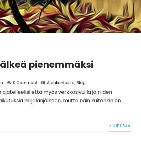
anjälkeä pienemmäksi
a
0 Comment
Ajankohtaista
,
Blogi
e ajatelleeksi että myös verkkosivuilla ja niiden
aikutuksia hiilijalanjälkeen, mutta näin kuitenkin on.
+ LUE LISÄÄ