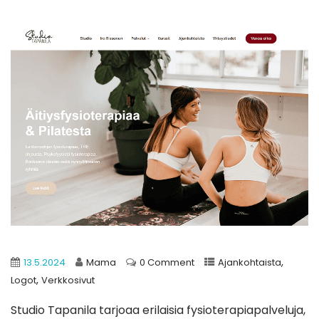
,
13.5.2024
Mama
0 Comment
Ajankohtaista
,
Logot
Verkkosivut
Studio Tapanila tarjoaa erilaisia fysioterapiapalveluja,