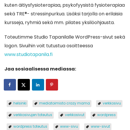
kuten äitiysfysioterapiaa, psykofyysistä fysioterapiaa
sekä TRE®- stressinpurkua. Lisäksi tarjolla on erilaisia
kursseja, ryhmiä sekä mm. pilates yksilöohjausta.
Toteutimme Studio Tapanilalle WordPress-sivut sekä
logon. Sivuihin voit tutustua osoitteessa
www.studiotapanila.fi
Jaa sosiaalisessa mediassa:
helsinki
mediatoimisto crazy mama
verkkosivu
verkkosivujen toteutus
verkkosivut
wordpress
wordpress toteutus
www-sivu
www-sivut