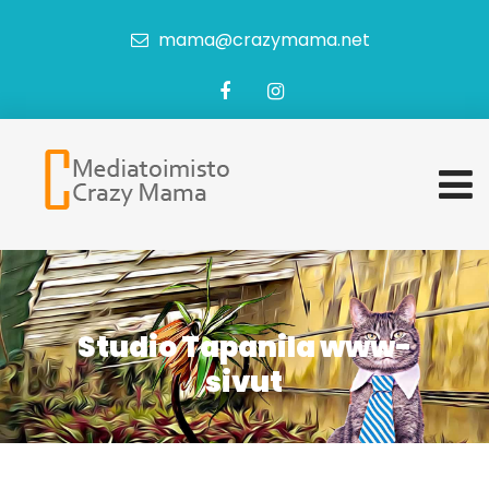
mama@crazymama.net
Studio Tapanila www-
sivut