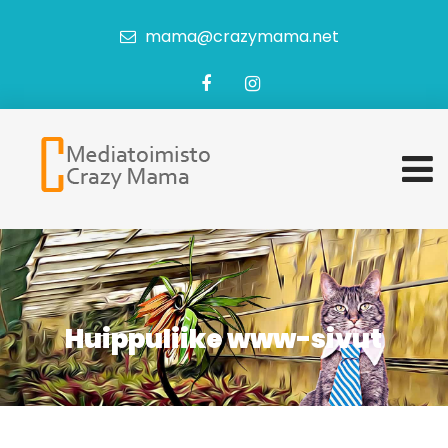
mama@crazymama.net
Huippuliike www-sivut