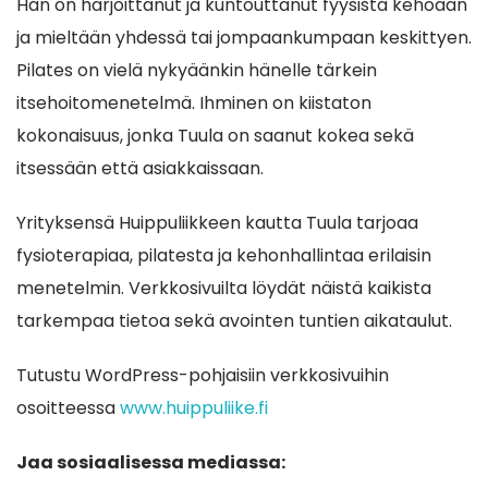
Hän on harjoittanut ja kuntouttanut fyysistä kehoaan
ja mieltään yhdessä tai jompaankumpaan keskittyen.
Pilates on vielä nykyäänkin hänelle tärkein
itsehoitomenetelmä. Ihminen on kiistaton
kokonaisuus, jonka Tuula on saanut kokea sekä
itsessään että asiakkaissaan.
Yrityksensä Huippuliikkeen kautta Tuula tarjoaa
fysioterapiaa, pilatesta ja kehonhallintaa erilaisin
menetelmin. Verkkosivuilta löydät näistä kaikista
tarkempaa tietoa sekä avointen tuntien aikataulut.
Tutustu WordPress-pohjaisiin verkkosivuihin
osoitteessa
www.huippuliike.fi
Jaa sosiaalisessa mediassa: