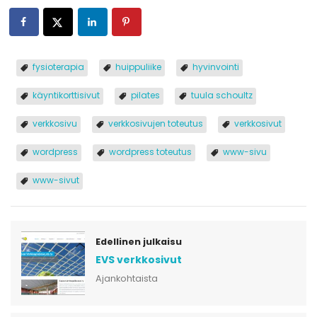
fysioterapia
huippuliike
hyvinvointi
käyntikorttisivut
pilates
tuula schoultz
verkkosivu
verkkosivujen toteutus
verkkosivut
wordpress
wordpress toteutus
www-sivu
www-sivut
Edellinen julkaisu
EVS verkkosivut
Ajankohtaista