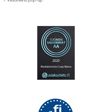
Kesäheinä pop-up