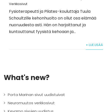
Verkkosivut
Fysioterapeutti ja Pilates-kouluttaja Tuula
Schoultzille kehonhuolto on ollut osa elämää
nuoruudesta asti. Hän on harjoittanut ja
kuntouttanut fyysistä kehoaan ja...
+ LUE LISÄÄ
What's new?
Porta Marinan sivut uudistuivat
Neuromuutos verkkosivut
Kevamo sivujen uudistus