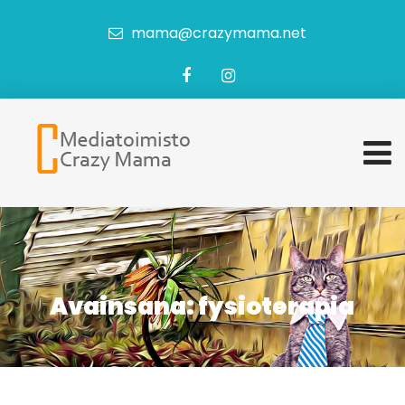
mama@crazymama.net
Avainsana:
fysioterapia