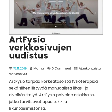
ArtFysio
verkkosivujen
uudistus
15.11.2019
Mama
0 Comment
Ajankohtaista
,
Verkkosivut
ArtFysio tarjoaa korkeatasoista fysioterapiaa
sekä siihen liittyvää manuaalista lihas- ja
nivelkäsittelyä. ArtFysio palvelee asiakkaita,
jotka tarvitsevat apua tuki- ja
liikuntaelimistönsä...