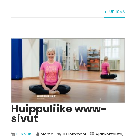
+ LUE LISÄÄ
Huippuliike www-
sivut
10.6.2019
Mama
0 Comment
Ajankohtaista
,