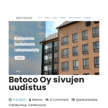
Betoco Oy sivujen
uudistus
5.9.2023
Mama
0 Comment
Ajankohtaista
,
Valokuvaus
,
Verkkosivut