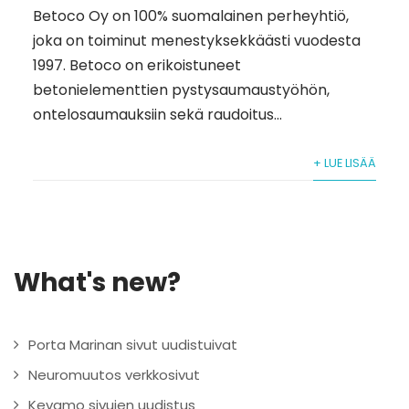
Betoco Oy on 100% suomalainen perheyhtiö,
joka on toiminut menestyksekkäästi vuodesta
1997. Betoco on erikoistuneet
betonielementtien pystysaumaustyöhön,
ontelosaumauksiin sekä raudoitus...
+ LUE LISÄÄ
What's new?
Porta Marinan sivut uudistuivat
Neuromuutos verkkosivut
Kevamo sivujen uudistus