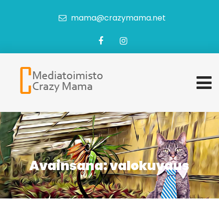
mama@crazymama.net
Avainsana:
valokuvaus