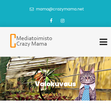
mama@crazymama.net
Valokuvaus