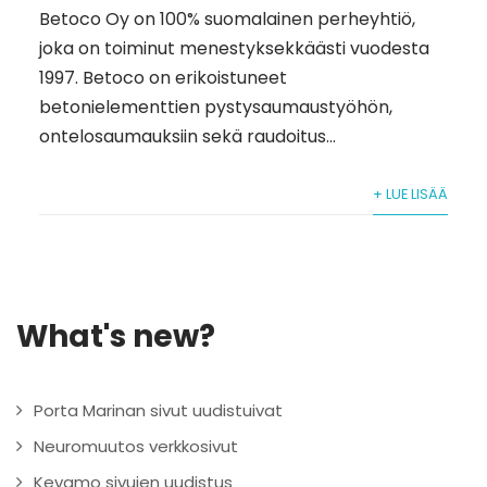
Betoco Oy on 100% suomalainen perheyhtiö,
joka on toiminut menestyksekkäästi vuodesta
1997. Betoco on erikoistuneet
betonielementtien pystysaumaustyöhön,
ontelosaumauksiin sekä raudoitus...
+ LUE LISÄÄ
What's new?
Porta Marinan sivut uudistuivat
Neuromuutos verkkosivut
Kevamo sivujen uudistus