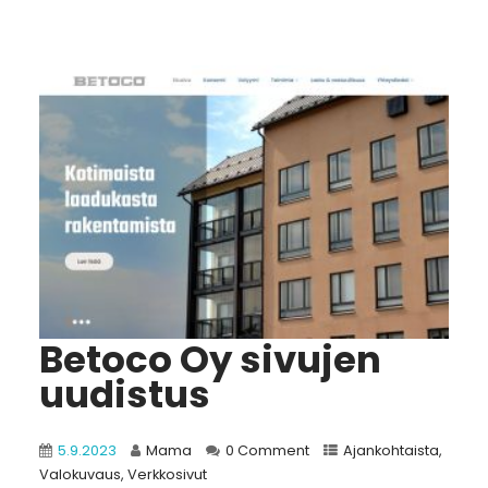
Betoco Oy sivujen
uudistus
5.9.2023
Mama
0 Comment
Ajankohtaista
,
Valokuvaus
,
Verkkosivut