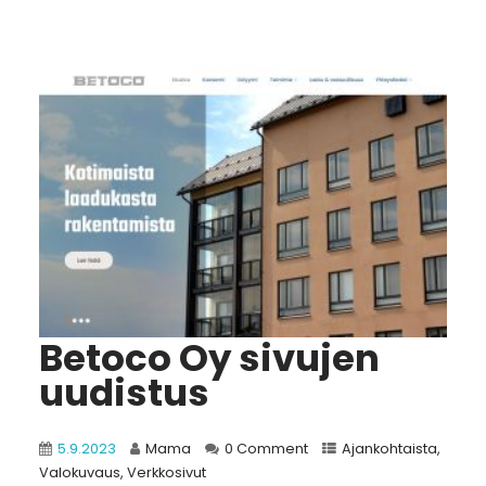
Betoco Oy sivujen
uudistus
5.9.2023
Mama
0 Comment
Ajankohtaista
,
Valokuvaus
,
Verkkosivut