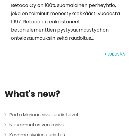
Betoco Oy on 100% suomalainen perheyhtiö,
joka on toiminut menestyksekkäästi vuodesta
1997. Betoco on erikoistuneet
betonielementtien pystysaumaustyöhön,
ontelosaumauksiin sekä raudoitus...
+ LUE LISÄÄ
What's new?
Porta Marinan sivut uudistuivat
Neuromuutos verkkosivut
Kevamo sivujen uudistus