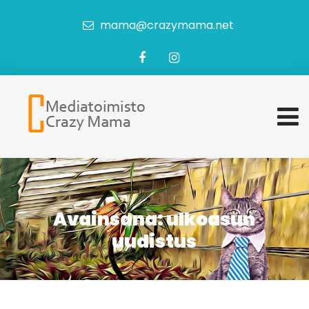
mama@crazymama.net
Avainsana:
ulkoasun
uudistus