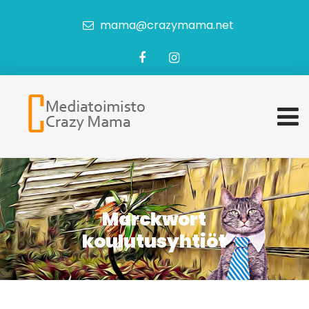
mama@crazymama.net
Marckwort
koulutusyhtiöt