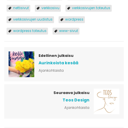
nettisivut
verkkosivu
verkkosivujen toteutus
verkkosivujen uudistus
wordpress
wordpress toteutus
www-sivut
Edellinen julkaisu
Aurinkoista kesää
Ajankohtaista
Seuraava julkaisu
Teos Design
Ajankohtaista