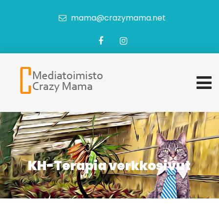
mama@crazymama.net
KH-Terapia verkkosivut