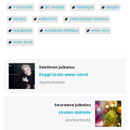
hyvinvointi
kh-terapia
khterapia
terapia
terveys
verkkosivu
verkkosivujen toteutus
wordpress
wordpress toteutus
www-sivu
www-sivut
Edellinen julkaisu
Eeppi Ursin www-sivut
Ajankohtaista
Seuraava julkaisu
Joulun aukiolo
Ajankohtaista