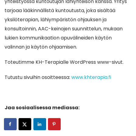
yhteistyössä kuntoutujan lähiyhteisön kanssa. Yritys
tarjoaa lääkinnällistä kuntoutusta, joka sisältää
yksilöterapian, lähiympäristön ohjauksen ja
konsultoinnin, AAC-keinojen suunnittelun, mukaan
lukien kommunikaation apu
välineiden käytön
valinnan ja käytön ohjaamisen.
Toteutimme KH-Terapialle WordPress www-sivut.
Tutustu sivuihin osoitteessa:
www.khterapia.fi
Jaa sosiaalisessa mediassa: