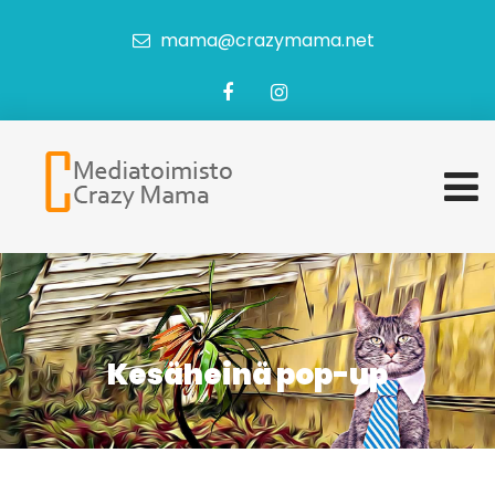
mama@crazymama.net
Kesäheinä pop-up