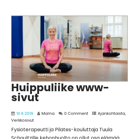
Huippuliike www-
sivut
10.6.2019
Mama
0 Comment
Ajankohtaista
,
Verkkosivut
Fysioterapeutti ja Pilates-kouluttaja Tuula
Schoultzille kehonhuolto on ollut osa elämää