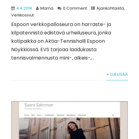
4.4.2019
Mama
0 Comment
Ajankohtaista
,
Verkkosivut
Espoon verkkopalloseura on harraste- ja
kilpatennistä edistävä urheiluseura, jonka
kotipaikka on Aktia-Tennishalli Espoon
Nöykkiössä. EVS tarjoaa laadukasta
tennisvalmennusta mini-, alkeis-,...
+ LUE LISÄÄ