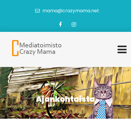
mama@crazymama.net
Ajankohtaista