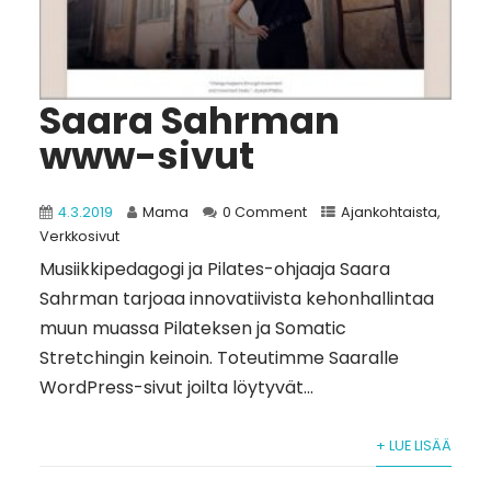
Saara Sahrman
www-sivut
4.3.2019
Mama
0 Comment
Ajankohtaista
,
Verkkosivut
Musiikkipedagogi ja Pilates-ohjaaja Saara
Sahrman tarjoaa innovatiivista kehonhallintaa
muun muassa Pilateksen ja Somatic
Stretchingin keinoin. Toteutimme Saaralle
WordPress-sivut joilta löytyvät...
+ LUE LISÄÄ