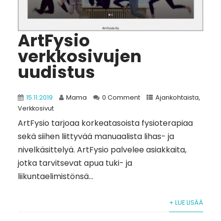
ArtFysio
verkkosivujen
uudistus
15.11.2019
Mama
0 Comment
Ajankohtaista
,
Verkkosivut
ArtFysio tarjoaa korkeatasoista fysioterapiaa
sekä siihen liittyvää manuaalista lihas- ja
nivelkäsittelyä. ArtFysio palvelee asiakkaita,
jotka tarvitsevat apua tuki- ja
liikuntaelimistönsä...
+ LUE LISÄÄ