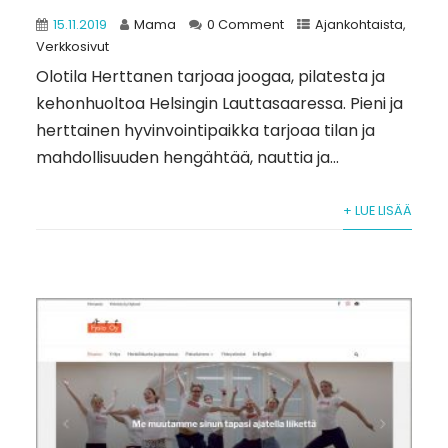
15.11.2019
Mama
0 Comment
Ajankohtaista
,
Verkkosivut
Olotila Herttanen tarjoaa joogaa, pilatesta ja
kehonhuoltoa Helsingin Lauttasaaressa. Pieni ja
herttainen hyvinvointipaikka tarjoaa tilan ja
mahdollisuuden hengähtää, nauttia ja...
+ LUE LISÄÄ