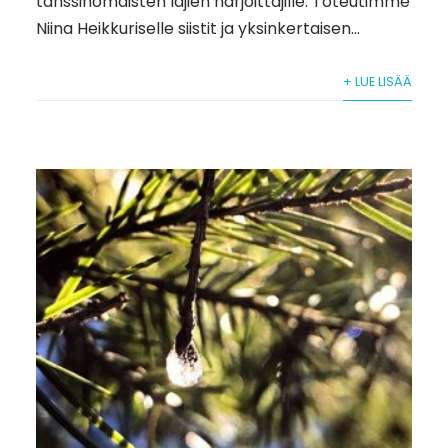
tanssinomaisten lajien harjoittajille. Toteutimme
Niina Heikkuriselle siistit ja yksinkertaisen...
+ LUE LISÄÄ