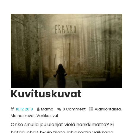
Kuvituskuvat
10.12.2018
Mama
0 Comment
Ajankohtaista
,
Mainoskuvat
,
Verkkosivut
Onko sinulla joululahjat vielä hankkimatta? Ei
hätää, ehdit hyvin tilata lahjakortin vaikkapa