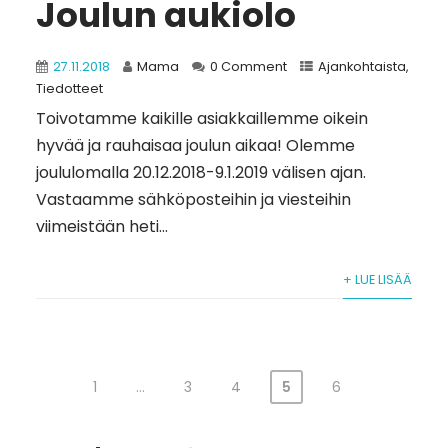
Joulun aukiolo
27.11.2018
Mama
0 Comment
Ajankohtaista
,
Tiedotteet
Toivotamme kaikille asiakkaillemme oikein
hyvää ja rauhaisaa joulun aikaa! Olemme
joululomalla 20.12.2018-9.1.2019 välisen ajan.
Vastaamme sähköposteihin ja viesteihin
viimeistään heti...
+ LUE LISÄÄ
1
…
3
4
5
6
Artikkelien
sivutus