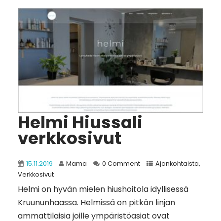
Helmi Hiussali
verkkosivut
15.11.2019
Mama
0 Comment
Ajankohtaista
,
Verkkosivut
Helmi on hyvän mielen hiushoitola idyllisessä
Kruununhaassa. Helmissä on pitkän linjan
ammattilaisia joille ympäristöasiat ovat