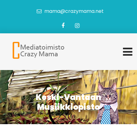
mama@crazymama.net
Keski-Vantaan
Musiikkiopisto