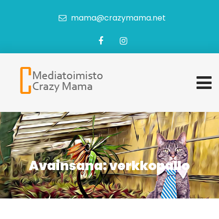
mama@crazymama.net
Avainsana:
verkkopallo