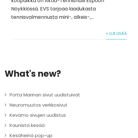
kotipaikka on Aktia-Tennishalli Espoon
Nöykkiössä. EVS tarjoaa laadukasta
tennisvalmennusta mini-, alkeis-,...
+ LUE LISÄÄ
What's new?
Porta Marinan sivut uudistuivat
Neuromuutos verkkosivut
Kevamo sivujen uudistus
Kaunista kesää
Kesäheinä pop-up