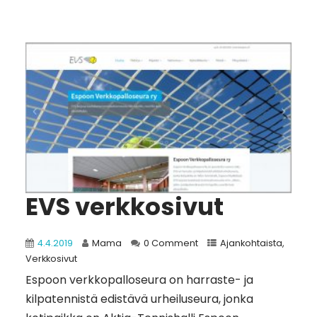
EVS verkkosivut
4.4.2019
Mama
0 Comment
Ajankohtaista
,
Verkkosivut
Espoon verkkopalloseura on harraste- ja
kilpatennistä edistävä urheiluseura, jonka