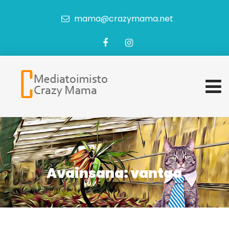
mama@crazymama.net
Avainsana:
vantaa