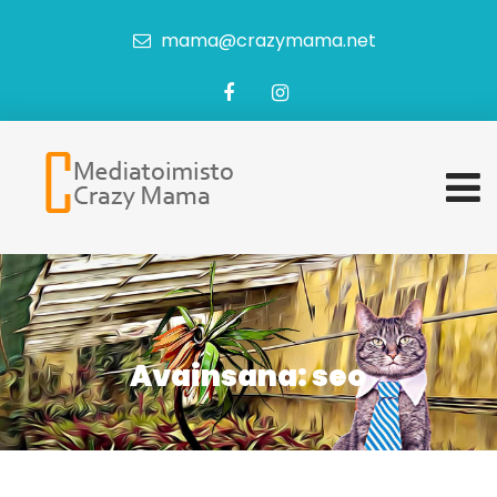
mama@crazymama.net
Avainsana:
seo