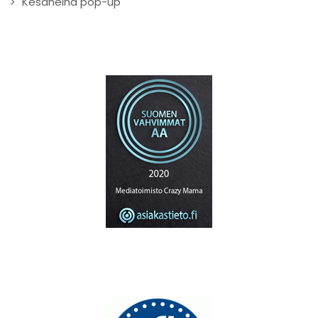
Kesäheinä pop-up