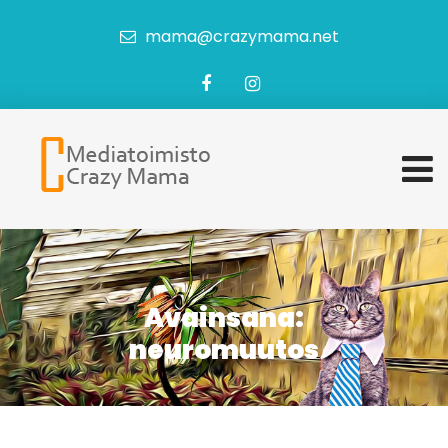
mama@crazymama.net
Avainsana:
neuromuutos