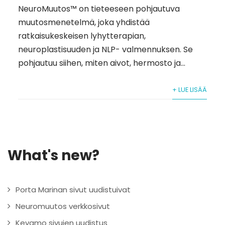
NeuroMuutos™ on tieteeseen pohjautuva
muutosmenetelmä, joka yhdistää
ratkaisukeskeisen lyhytterapian,
neuroplastisuuden ja NLP- valmennuksen. Se
pohjautuu siihen, miten aivot, hermosto ja...
+ LUE LISÄÄ
What's new?
Porta Marinan sivut uudistuivat
Neuromuutos verkkosivut
Kevamo sivujen uudistus