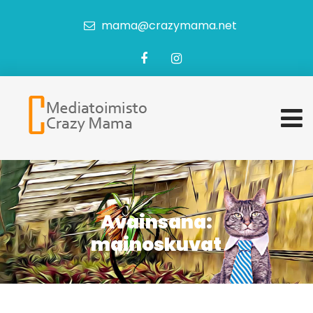
mama@crazymama.net
Avainsana:
mainoskuvat