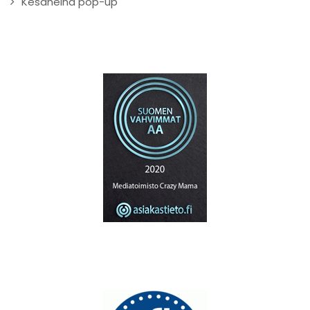
Kesäheinä pop-up