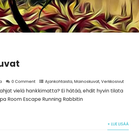
uvat
a
0 Comment
Ajankohtaista
,
Mainoskuvat
,
Verkkosivut
lahjat vielä hankkimatta? Ei hätää, ehdit hyvin tilata
kapa Room Escape Running Rabbitin
+ LUE LISÄÄ