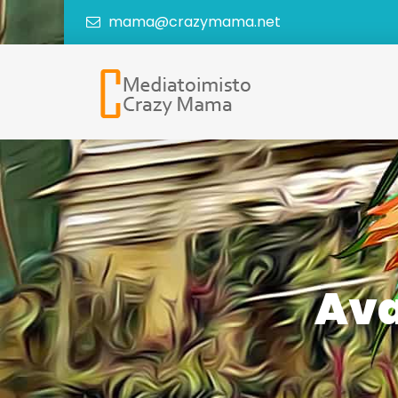
mama@crazymama.net
Ava