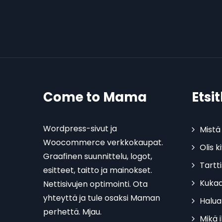
Come to Mama
Etsi
Wordpress-sivut ja
Mistä 
Woocommerce verkkokaupat.
Olis 
Graafinen suunnittelu, logot,
Tartt
esitteet, taitto ja mainokset.
Kukaa
Nettisivujen optimointi. Ota
yhteyttä ja tule osaksi Maman
Halua
perhettä. Mjau.
Mikä 