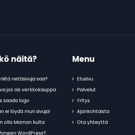
tkö näitä?
Menu
niitä nettisivuja saa?
Etusivu
kiva jos ois verkkokauppa
Palvelut
is saada logo
Yritys
n ei löydä mun sivuja!
Ajankohtaista
n olla Maman kulta
Ota yhteyttä
ihmeen WordPress?