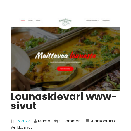
Lounaskievari www-
sivut
1.6.2022
Mama
0 Comment
Ajankohtaista
,
Verkkosivut