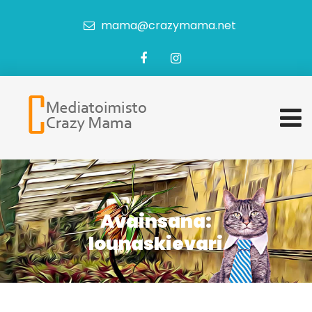
mama@crazymama.net
Avainsana:
lounaskievari