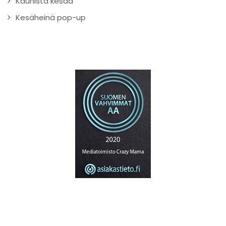
Kaunista kesää
Kesäheinä pop-up