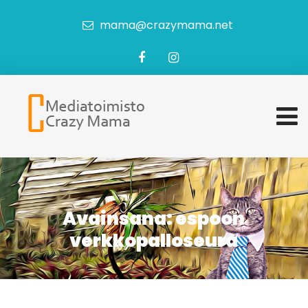
mama@crazymama.net
Avainsana:
espoon
verkkopalloseura