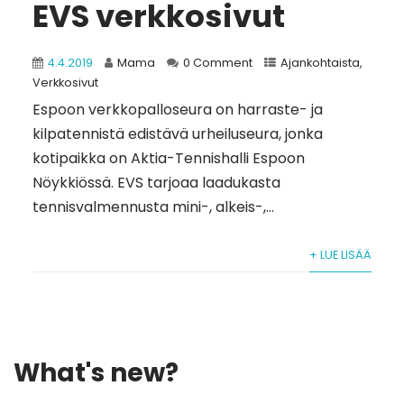
EVS verkkosivut
4.4.2019
Mama
0 Comment
Ajankohtaista
,
Verkkosivut
Espoon verkkopalloseura on harraste- ja
kilpatennistä edistävä urheiluseura, jonka
kotipaikka on Aktia-Tennishalli Espoon
Nöykkiössä. EVS tarjoaa laadukasta
tennisvalmennusta mini-, alkeis-,...
+ LUE LISÄÄ
What's new?