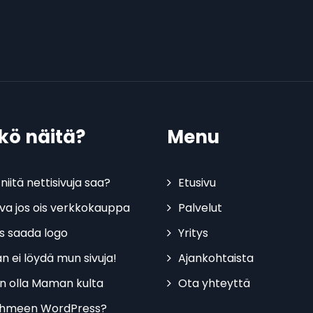
tkö näitä?
Menu
niitä nettisivuja saa?
Etusivu
kiva jos ois verkkokauppa
Palvelut
is saada logo
Yritys
n ei löydä mun sivuja!
Ajankohtaista
n olla Maman kulta
Ota yhteyttä
ihmeen WordPress?