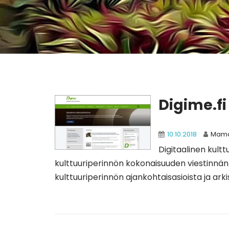
Digime.fi
10.10.2018
Mam
Digitaalinen kultt
kulttuuriperinnön kokonaisuuden viestinnän 
kulttuuriperinnön ajankohtaisasioista ja arkist