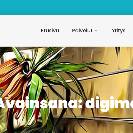
Etusivu
Palvelut
Yritys
Avainsana:
digim