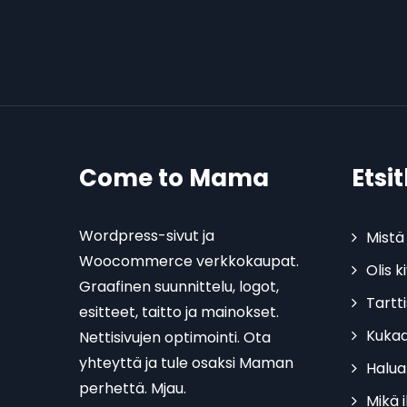
Come to Mama
Etsi
Wordpress-sivut ja
Mistä 
Woocommerce verkkokaupat.
Olis 
Graafinen suunnittelu, logot,
Tartt
esitteet, taitto ja mainokset.
Kukaa
Nettisivujen optimointi. Ota
yhteyttä ja tule osaksi Maman
Halua
perhettä. Mjau.
Mikä 