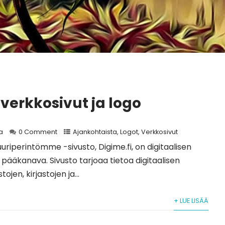
 verkkosivut ja logo
a
0 Comment
Ajankohtaista
,
Logot
,
Verkkosivut
uuriperintömme -sivusto, Digime.fi, on digitaalisen
pääkanava. Sivusto tarjoaa tietoa digitaalisen
ojen, kirjastojen ja...
+ LUE LISÄÄ