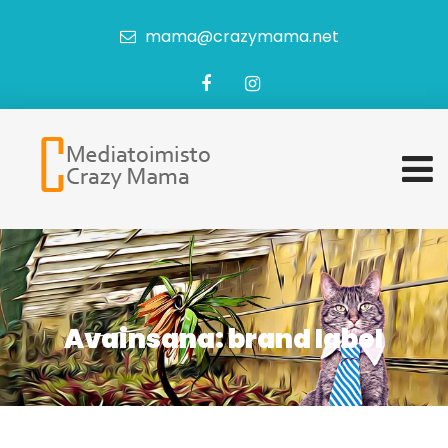
mama@crazymama.net
Avainsana:
brand label