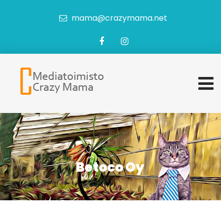
mama@crazymama.net
Betoco Oy