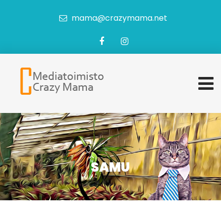
mama@crazymama.net
SAMU