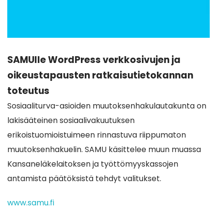
SAMUlle WordPress verkkosivujen ja
oikeustapausten ratkaisutietokannan
toteutus
Sosiaaliturva-asioiden muutoksenhakulautakunta on
lakisääteinen sosiaalivakuutuksen
erikoistuomioistuimeen rinnastuva riippumaton
muutoksenhakuelin. SAMU käsittelee muun muassa
Kansaneläkelaitoksen ja työttömyyskassojen
antamista päätöksistä tehdyt valitukset.
www.samu.fi